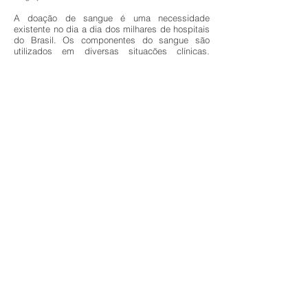
A doação de sangue é uma necessidade
existente no dia a dia dos milhares de hospitais
do Brasil. Os componentes do sangue são
utilizados em diversas situações clínicas.
Quando o índice de bolsas de sangue está
baixo em um hospital, cirurgias são canceladas,
tratamentos com quimioterapias não possuem
suporte necessário para a progressão do
resultado no paciente, transplantados ficam
prejudicados na evolução do quadro clínico,
entre outros pontos que afetam diretamente a
vida dos pacientes e seus familiares.
Quer saber como fazer parte do Clube? Entre
em contato...
Saiba Mais
Clube de Doadores ADV
Endereço
: Av. Giovanni Gronchi, 6195 - sala
1805, Vila Andrade, São Paulo SP - CEP
05724-003
Telefone
:
(11) 3854-1482