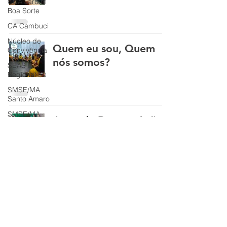
CCA Jardim
Boa Sorte
CA Cambuci
Núcleo de
Quem eu sou, Quem
Convivência
nós somos?
SEAS II
Regional Sé
SMSE/MA
Santo Amaro
SMSE/MA
Artes de Rua em Ação!
Cidade Dutra
Página Inicial
© 2021 por Comunicação Inforedes.