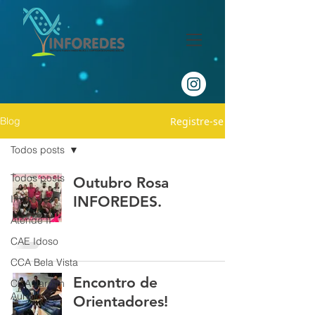
Registre-se
Blog
Todos posts
Todos posts
Outubro Rosa
Inforedes
INFOREDES.
Atende II
CAE Idoso
CCA Bela Vista
Encontro de
CCA Jardim
Aurélio
Orientadores!